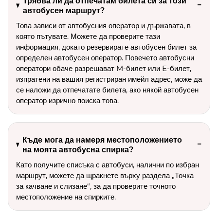
Трябва ли да отпечатам билета си за този
автобусен маршрут?
Това зависи от автобусния оператор и държавата, в
която пътувате. Можете да проверите тази
информация, докато резервирате автобусен билет за
определен автобусен оператор. Повечето автобусни
оператори обаче разрешават M-билет или E-билет,
изпратени на вашия регистриран имейл адрес, може да
се наложи да отпечатате билета, ако някой автобусен
оператор изрично поиска това.
Къде мога да намеря местоположението
на моята автобусна спирка?
Като получите списъка с автобуси, налични по избран
маршрут, можете да щракнете върху раздела „Точка
за качване и слизане“, за да проверите точното
местоположение на спирките.