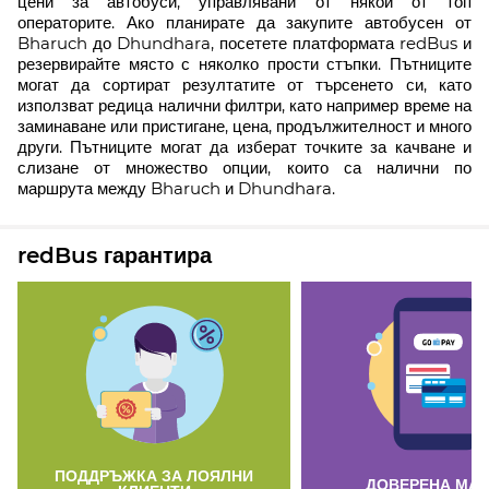
цени за автобуси, управлявани от някои от топ
операторите. Ако планирате да закупите автобусен от
Bharuch до Dhundhara, посетете платформата redBus и
резервирайте място с няколко прости стъпки. Пътниците
могат да сортират резултатите от търсенето си, като
използват редица налични филтри, като например време на
заминаване или пристигане, цена, продължителност и много
други. Пътниците могат да изберат точките за качване и
слизане от множество опции, които са налични по
маршрута между Bharuch и Dhundhara.
redBus гарантира
ПОДДРЪЖКА ЗА ЛОЯЛНИ
ДОВЕРЕНА МА