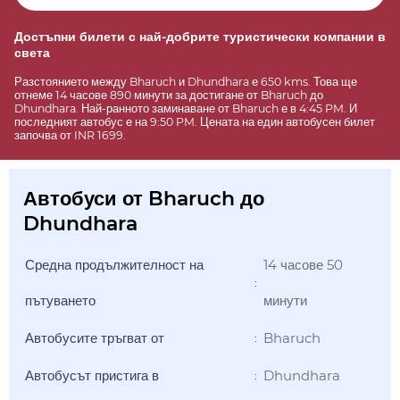
Достъпни билети с най-добрите туристически компании в
света
Разстоянието между Bharuch и Dhundhara е 650 kms. Това ще
отнеме 14 часове 890 минути за достигане от Bharuch до
Dhundhara. Най-ранното заминаване от Bharuch е в 4:45 PM. И
последният автобус е на 9:50 PM. Цената на един автобусен билет
започва от INR 1699.
Автобуси от Bharuch до
Dhundhara
Средна продължителност на
14 часове 50
:
пътуването
минути
Автобусите тръгват от
Bharuch
:
Автобусът пристига в
Dhundhara
: