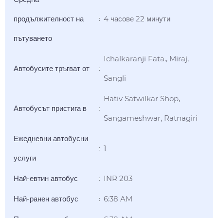
продължителност на
4 часове 22 минути
:
пътуването
Ichalkaranji Fata., Miraj,
Автобусите тръгват от
:
Sangli
Hativ Satwilkar Shop,
Автобусът пристига в
:
Sangameshwar, Ratnagiri
Ежедневни автобусни
1
:
услуги
Най-евтин автобус
INR 203
:
Най-ранен автобус
6:38 AM
: