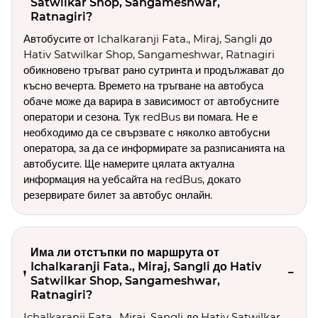
Satwilkar Shop, Sangameshwar,
Ratnagiri?
Автобусите от Ichalkaranji Fata., Miraj, Sangli до
Hativ Satwilkar Shop, Sangameshwar, Ratnagiri
обикновено тръгват рано сутринта и продължават до
късно вечерта. Времето на тръгване на автобуса
обаче може да варира в зависимост от автобусните
оператори и сезона. Тук redBus ви помага. Не е
необходимо да се свързвате с няколко автобусни
оператора, за да се информирате за разписанията на
автобусите. Ще намерите цялата актуална
информация на уебсайта на redBus, докато
резервирате билет за автобус онлайн.
Има ли отстъпки по маршрута от
Ichalkaranji Fata., Miraj, Sangli до Hativ
Satwilkar Shop, Sangameshwar,
Ratnagiri?
Ichalkaranji Fata., Miraj, Sangli до Hativ Satwilkar