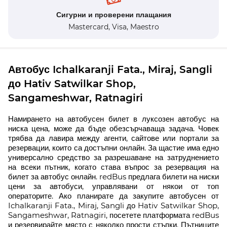
Сигурни и проверени плащания
Mastercard,
Visa,
Maestro
Автобус Ichalkaranji Fata., Miraj, Sangli
до Hativ Satwilkar Shop,
Sangameshwar, Ratnagiri
Намирането на автобусен билет в луксозен автобус на
ниска цена, може да бъде обезсърчаваща задача. Човек
трябва да лавира между агенти, сайтове или портали за
резервации, които са достъпни онлайн. За щастие има едно
универсално средство за разрешаване на затруднението
на всеки пътник, когато става въпрос за резервация на
билет за автобус онлайн. redBus предлага билети на ниски
цени за автобуси, управлявани от някои от топ
операторите. Ако планирате да закупите автобусен от
Ichalkaranji Fata., Miraj, Sangli до Hativ Satwilkar Shop,
Sangameshwar, Ratnagiri, посетете платформата redBus
и резервирайте място с няколко прости стъпки. Пътниците