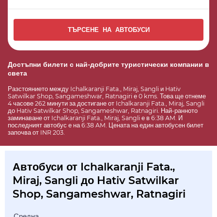
ТЪРСЕНЕ НА АВТОБУСИ
Достъпни билети с най-добрите туристически компании в
света
Разстоянието между Ichalkaranji Fata., Miraj, Sangli и Hativ
Satwilkar Shop, Sangameshwar, Ratnagiri е 0 kms. Това ще отнеме
4 часове 262 минути за достигане от Ichalkaranji Fata., Miraj, Sangli
до Hativ Satwilkar Shop, Sangameshwar, Ratnagiri. Най-ранното
заминаване от Ichalkaranji Fata., Miraj, Sangli е в 6:38 AM. И
последният автобус е на 6:38 AM. Цената на един автобусен билет
започва от INR 203.
Автобуси от Ichalkaranji Fata.,
Miraj, Sangli до Hativ Satwilkar
Shop, Sangameshwar, Ratnagiri
Средна