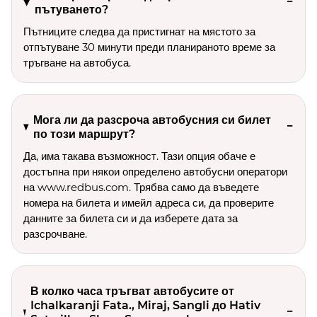
пътуването?
Пътниците следва да пристигнат на мястото за
отпътуване 30 минути преди планираното време за
тръгване на автобуса.
Мога ли да разсроча автобусния си билет
по този маршрут?
Да, има такава възможност. Тази опция обаче е
достъпна при някои определено автобусни оператори
на www.redbus.com. Трябва само да въведете
номера на билета и имейл адреса си, да проверите
данните за билета си и да изберете дата за
разсрочване.
В колко часа тръгват автобусите от
Ichalkaranji Fata., Miraj, Sangli до Hativ