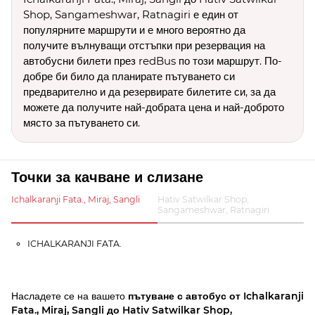
Shop, Sangameshwar, Ratnagiri е един от
популярните маршрути и е много вероятно да
получите вълнуващи отстъпки при резервация на
автобусни билети през redBus по този маршрут. По-
добре би било да планирате пътуването си
предварително и да резервирате билетите си, за да
можете да получите най-добрата цена и най-доброто
място за пътуването си.
Точки за качване и слизане
Ichalkaranji Fata., Miraj, Sangli
Hativ Satwilkar Shop,
Sangameshwar, Ratnagiri
ICHALKARANJI FATA.
Насладете се на вашето
пътуване с автобус от Ichalkaranji
Fata., Miraj, Sangli до Hativ Satwilkar Shop,