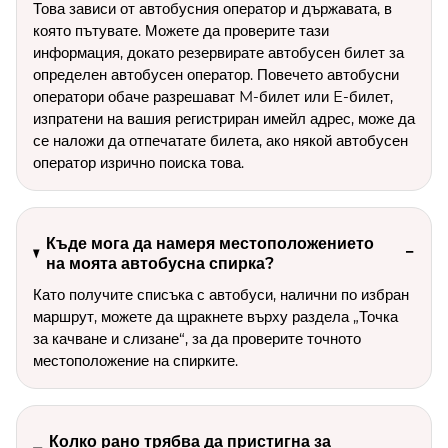
Това зависи от автобусния оператор и държавата, в
която пътувате. Можете да проверите тази
информация, докато резервирате автобусен билет за
определен автобусен оператор. Повечето автобусни
оператори обаче разрешават M-билет или E-билет,
изпратени на вашия регистриран имейл адрес, може да
се наложи да отпечатате билета, ако някой автобусен
оператор изрично поиска това.
Къде мога да намеря местоположението
на моята автобусна спирка?
Като получите списъка с автобуси, налични по избран
маршрут, можете да щракнете върху раздела „Точка
за качване и слизане“, за да проверите точното
местоположение на спирките.
Колко рано трябва да пристигна за