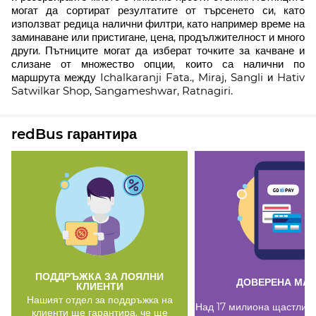
могат да сортират резултатите от търсенето си, като
използват редица налични филтри, като например време на
заминаване или пристигане, цена, продължителност и много
други. Пътниците могат да изберат точките за качване и
слизане от множество опции, които са налични по
маршрута между Ichalkaranji Fata., Miraj, Sangli и Hativ
Satwilkar Shop, Sangameshwar, Ratnagiri.
redBus гарантира
ПОДДРЪЖКА ЗА ЛОЯЛНИ
ДОВЕРЕНА МА
КЛИЕНТИ
Нашият отдел за поддръжка на
Над 17 милиона щастливи
клиенти ще гарантира, че ще