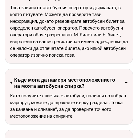
Това зависи от автобусния оператор и държавата, в
която пътувате. Можете да проверите тази
информация, докато резервирате автобусен билет за
определен автобусен оператор. Повечето автобусни
оператори обаче разрешават M-билет или E-билет,
изпратени на вашия регистриран имейл адрес, може да
се наложи да отпечатате билета, ако някой автобусен
оператор изрично поиска това.
Къде мога да намеря местоположението
на моята автобусна спирка?
Като получите списъка с автобуси, налични по избран
маршрут, можете да щракнете върху раздела „Точка
за качване и слизане“, за да проверите точното
местоположение на спирките.