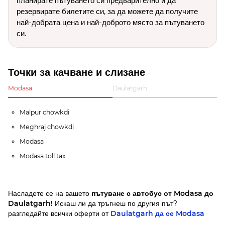
планирате пътуването си предварително и да
резервирате билетите си, за да можете да получите
най-добрата цена и най-доброто място за пътуването
си.
Точки за качване и слизане
Modasa
Daulatgarh
Malpur chowkdi
Meghraj chowkdi
Modasa
Modasa toll tax
Насладете се на вашето
пътуване с автобус от Modasa до
Daulatgarh!
Искаш ли да тръгнеш по другия път?
разгледайте всички оферти от
Daulatgarh да се Modasa