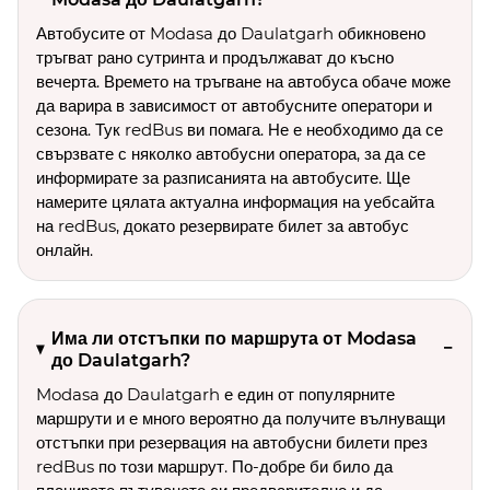
Автобусите от Modasa до Daulatgarh обикновено
тръгват рано сутринта и продължават до късно
вечерта. Времето на тръгване на автобуса обаче може
да варира в зависимост от автобусните оператори и
сезона. Тук redBus ви помага. Не е необходимо да се
свързвате с няколко автобусни оператора, за да се
информирате за разписанията на автобусите. Ще
намерите цялата актуална информация на уебсайта
на redBus, докато резервирате билет за автобус
онлайн.
Има ли отстъпки по маршрута от Modasa
до Daulatgarh?
Modasa до Daulatgarh е един от популярните
маршрути и е много вероятно да получите вълнуващи
отстъпки при резервация на автобусни билети през
redBus по този маршрут. По-добре би било да