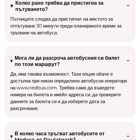
Колко рано трябва да пристигна за
пътуването?
Пътниците следва да пристигнат на мястото за
отпътуване 30 минути преди планираното време за
тръгване на автобуса.
Мога ли да разсроча автобусния си билет
по този маршрут?
Да, има такава възможност. Тази опция обаче е
достъпна при някои определено автобусни оператори
на www.redbus.com. Трябва само да въведете
номера на билета и имейл адреса си, да проверите
данните за билета си и да изберете дата за
разсрочване.
В колко часа тръгват автобусите от
Modasa до Daulatgarh?