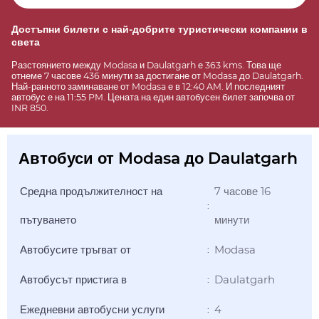
Достъпни билети с най-добрите туристически компании в
света
Разстоянието между Modasa и Daulatgarh е 363 kms. Това ще
отнеме 7 часове 436 минути за достигане от Modasa до Daulatgarh.
Най-ранното заминаване от Modasa е в 12:40 AM. И последният
автобус е на 11:55 PM. Цената на един автобусен билет започва от
INR 850.
Автобуси от Modasa до Daulatgarh
Средна продължителност на
7 часове 16
:
пътуването
минути
Автобусите тръгват от
Modasa
:
Автобусът пристига в
Daulatgarh
:
Ежедневни автобусни услуги
4
: