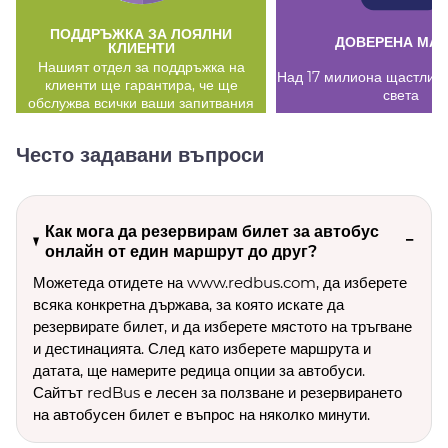
ПОДДРЪЖКА ЗА ЛОЯЛНИ
ДОВЕРЕНА МА
КЛИЕНТИ
Нашият отдел за поддръжка на
Над 17 милиона щастливи
клиенти ще гарантира, че ще
света
обслужва всички ваши запитвания
Често задавани въпроси
Как мога да резервирам билет за автобус
онлайн от един маршрут до друг?
Можетеда отидете на www.redbus.com, да изберете
всяка конкретна държава, за която искате да
резервирате билет, и да изберете мястото на тръгване
и дестинацията. След като изберете маршрута и
датата, ще намерите редица опции за автобуси.
Сайтът redBus е лесен за ползване и резервирането
на автобусен билет е въпрос на няколко минути.