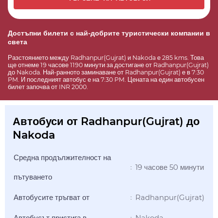
Достъпни билети с най-добрите туристически компании в
света
Разстоянието между Radhanpur(Gujrat) и Nakoda е 285 kms. Това
ще отнеме 19 часове 1190 минути за достигане от Radhanpur(Gujrat)
до Nakoda. Най-ранното заминаване от Radhanpur(Gujrat) е в 7:30
PM. И последният автобус е на 7:30 PM. Цената на един автобусен
билет започва от INR 2000.
Автобуси от Radhanpur(Gujrat) до
Nakoda
Средна продължителност на
19 часове 50 минути
:
пътуването
Автобусите тръгват от
Radhanpur(Gujrat)
:
Автобусът пристига в
Nakoda
: