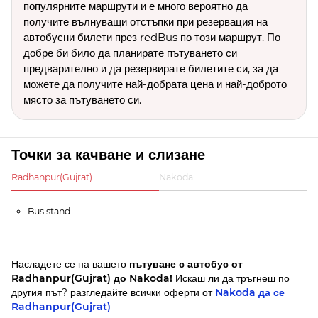
популярните маршрути и е много вероятно да
получите вълнуващи отстъпки при резервация на
автобусни билети през redBus по този маршрут. По-
добре би било да планирате пътуването си
предварително и да резервирате билетите си, за да
можете да получите най-добрата цена и най-доброто
място за пътуването си.
Точки за качване и слизане
Radhanpur(Gujrat)
Nakoda
Bus stand
Насладете се на вашето
пътуване с автобус от
Radhanpur(Gujrat) до Nakoda!
Искаш ли да тръгнеш по
другия път? разгледайте всички оферти от
Nakoda да се
Radhanpur(Gujrat)