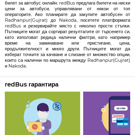
билет за автобус онлайн. redBus предлага билети на ниски
цени за автобуси, управлявани от някои от топ
операторите. Ако планирате да закупите автобусен от
Radhanpur(Gujrat) до Nakoda, посетете платформата
redBus и резервирайте място с няколко прости стъпки.
Пътниците могат да сортират резултатите от търсенето си,
като използват редица налични филтри, като например
време на заминаване или пристигане, цена,
продължителност и много други. Пътниците могат да
изберат точките за качване и слизане от множество опции,
които са налични по маршрута между Radhanpur(Gujrat)
и Nakoda.
redBus гарантира