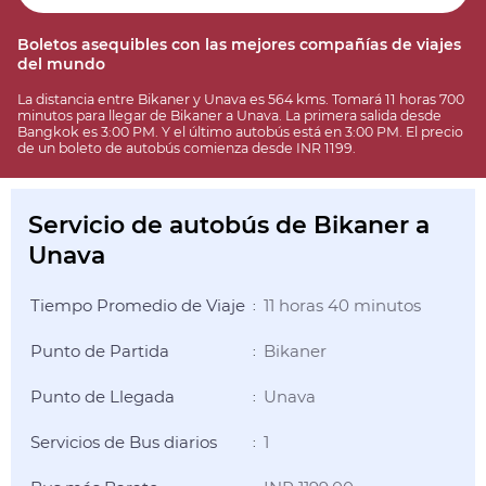
Boletos asequibles con las mejores compañías de viajes
del mundo
La distancia entre Bikaner y Unava es 564 kms. Tomará 11 horas 700
minutos para llegar de Bikaner a Unava. La primera salida desde
Bangkok es 3:00 PM. Y el último autobús está en 3:00 PM. El precio
de un boleto de autobús comienza desde INR 1199.
Servicio de autobús de Bikaner a
Unava
Tiempo Promedio de Viaje
11 horas 40 minutos
:
Punto de Partida
Bikaner
:
Punto de Llegada
Unava
:
Servicios de Bus diarios
1
: