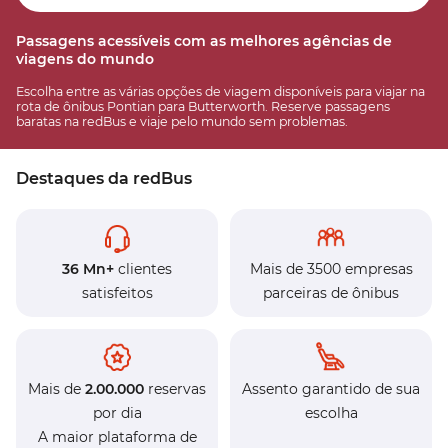
Passagens acessíveis com as melhores agências de
viagens do mundo
Escolha entre as várias opções de viagem disponíveis para viajar na
rota de ônibus Pontian para Butterworth. Reserve passagens
baratas na redBus e viaje pelo mundo sem problemas.
Destaques da redBus
36 Mn+
clientes
Mais de 3500 empresas
satisfeitos
parceiras de ônibus
Mais de
2.00.000
reservas
Assento garantido de sua
por dia
escolha
A maior plataforma de