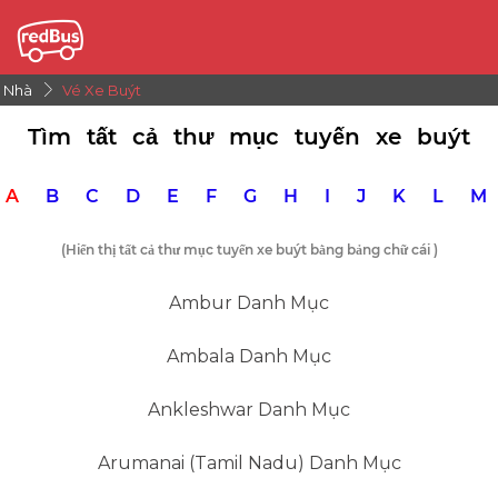
Nhà
Vé Xe Buýt
Tìm tất cả thư mục tuyến xe buýt
A
B
C
D
E
F
G
H
I
J
K
L
(Hiển thị tất cả thư mục tuyến xe buýt bằng bảng chữ cái
)
Ambur Danh Mục
Ambala Danh Mục
Ankleshwar Danh Mục
Arumanai (tamil Nadu) Danh Mục