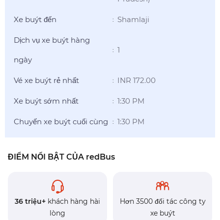
Xe buýt đến
Shamlaji
:
Dịch vụ xe buýt hàng
1
:
ngày
Vé xe buýt rẻ nhất
INR 172.00
:
Xe buýt sớm nhất
1:30 PM
:
Chuyến xe buýt cuối cùng
1:30 PM
:
ĐIỂM NỔI BẬT CỦA redBus
36 triệu+
khách hàng hài
Hơn 3500 đối tác công ty
lòng
xe buýt