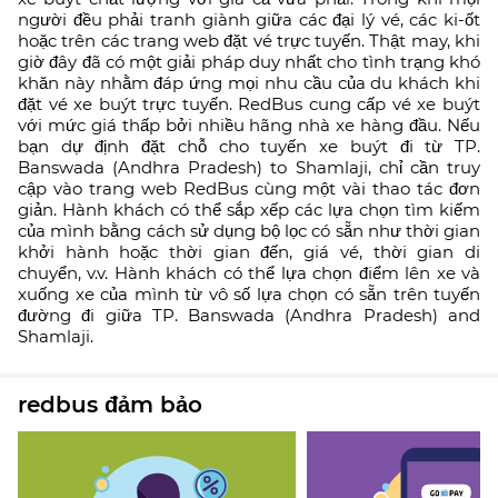
người đều phải tranh giành giữa các đại lý vé, các ki-ốt
hoặc trên các trang web đặt vé trực tuyến. Thật may, khi
giờ đây đã có một giải pháp duy nhất cho tình trạng khó
khăn này nhằm đáp ứng mọi nhu cầu của du khách khi
đặt vé xe buýt trực tuyến. RedBus cung cấp vé xe buýt
với mức giá thấp bởi nhiều hãng nhà xe hàng đầu. Nếu
bạn dự định đặt chỗ cho tuyến xe buýt đi từ TP.
Banswada (Andhra Pradesh) to Shamlaji, chỉ cần truy
cập vào trang web RedBus cùng một vài thao tác đơn
giản. Hành khách có thể sắp xếp các lựa chọn tìm kiếm
của mình bằng cách sử dụng bộ lọc có sẵn như thời gian
khởi hành hoặc thời gian đến, giá vé, thời gian di
chuyển, v.v. Hành khách có thể lựa chọn điểm lên xe và
xuống xe của mình từ vô số lựa chọn có sẵn trên tuyến
đường đi giữa TP. Banswada (Andhra Pradesh) and
Shamlaji.
redbus đảm bảo