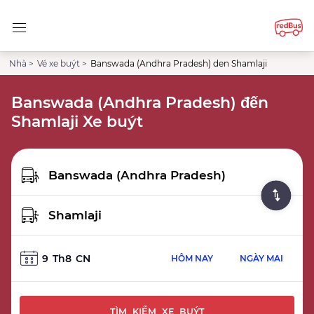
Nhà >
Vé xe buýt >
Banswada (Andhra Pradesh) den Shamlaji
Banswada (Andhra Pradesh) đến
Shamlaji Xe buýt
9
Th8
CN
HÔM NAY
NGÀY MAI
TÌM KIẾM XE BUÝT