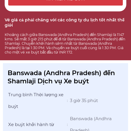
Vé giá cả phải chăng với các công ty du lịch tốt nhất thế
giới
Khoảng cách giữa Banswada (Andhra Pradesh) đến Shamlaji là 1147
kms. Sẽ mất 3 giờ 215 phút để đi từ Banswada (Andhra Pradesh) đến
Shamlaji. Chuyến khởi hành sớm nhất từ Banswada (Andhra
Pradesh) là tại 1:30 PM. Và chuyến xe buýt cuối cùng là 1:30 PM. Giá
cho một vé xe buýt bắt đầu từ INR 172.
Banswada (Andhra Pradesh) đến
Shamlaji Dịch vụ Xe buýt
Trung bình Thời lượng xe
3 giờ 35 phút
:
buýt
Banswada (Andhra
Xe buýt khởi hành từ
:
Pradesh)