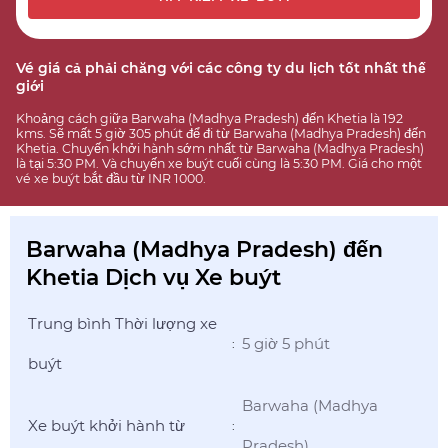
Vé giá cả phải chăng với các công ty du lịch tốt nhất thế
giới
Khoảng cách giữa Barwaha (Madhya Pradesh) đến Khetia là 192
kms. Sẽ mất 5 giờ 305 phút để đi từ Barwaha (Madhya Pradesh) đến
Khetia. Chuyến khởi hành sớm nhất từ Barwaha (Madhya Pradesh)
là tại 5:30 PM. Và chuyến xe buýt cuối cùng là 5:30 PM. Giá cho một
vé xe buýt bắt đầu từ INR 1000.
Barwaha (Madhya Pradesh) đến
Khetia Dịch vụ Xe buýt
Trung bình Thời lượng xe
5 giờ 5 phút
:
buýt
Barwaha (Madhya
Xe buýt khởi hành từ
:
Pradesh)