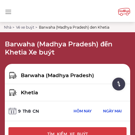
Nhà >
Vé xe buýt >
Barwaha (Madhya Pradesh) den Khetia
Barwaha (Madhya Pradesh) đến
Khetia Xe buýt
9
Th8
CN
HÔM NAY
NGÀY MAI
TÌM KIẾM XE BUÝT