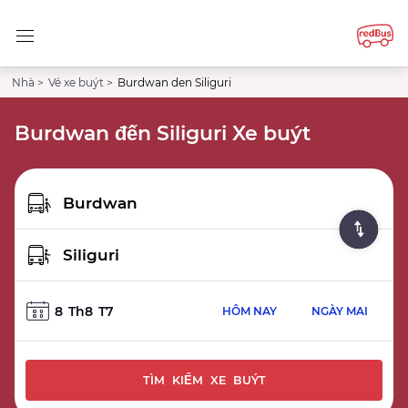
Nhà >
Vé xe buýt >
Burdwan den Siliguri
Burdwan đến Siliguri Xe buýt
8
Th8
T7
HÔM NAY
NGÀY MAI
TÌM KIẾM XE BUÝT