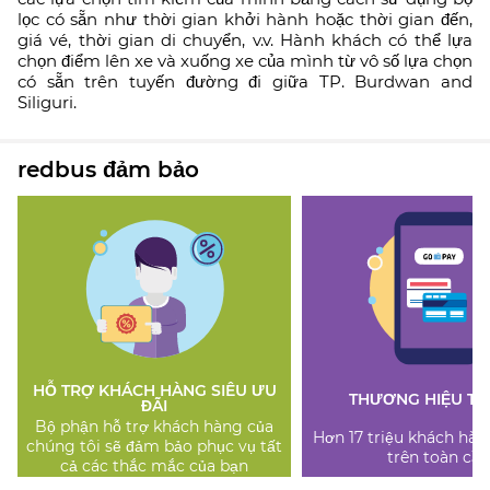
lọc có sẵn như thời gian khởi hành hoặc thời gian đến,
giá vé, thời gian di chuyển, v.v. Hành khách có thể lựa
chọn điểm lên xe và xuống xe của mình từ vô số lựa chọn
có sẵn trên tuyến đường đi giữa TP. Burdwan and
Siliguri.
redbus đảm bảo
HỖ TRỢ KHÁCH HÀNG SIÊU ƯU
THƯƠNG HIỆU TI
ĐÃI
Bộ phận hỗ trợ khách hàng của
Hơn 17 triệu khách hàn
chúng tôi sẽ đảm bảo phục vụ tất
trên toàn cầu
cả các thắc mắc của bạn