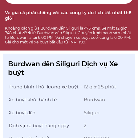
Vé giá cả phải chăng với các công ty du lịch tốt nhất thế
giới
Khoảng cách giữa Burdwan đến Siliguri là 475 kms. Sẽ mất 12 giờ
748 phút để đi từ Burdwan đến Siliguri. Chuyến khởi hành sớm nhất
từ Burdwan là tại 6:00 PM. Và chuyến xe buýt cuối cùng là 6:00 PM.
Giá cho một vé xe buýt bắt đầu từ INR 1199.
Burdwan đến Siliguri Dịch vụ Xe
buýt
Trung bình Thời lượng xe buýt
12 giờ 28 phút
:
Xe buýt khởi hành từ
Burdwan
:
Xe buýt đến
Siliguri
:
Dịch vụ xe buýt hàng ngày
2
: