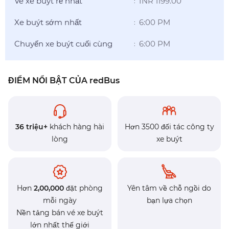
Vé xe buýt rẻ nhất
INR 1199.00
:
Xe buýt sớm nhất
6:00 PM
:
Chuyến xe buýt cuối cùng
6:00 PM
:
ĐIỂM NỔI BẬT CỦA redBus
36 triệu+
khách hàng hài
Hơn 3500 đối tác công ty
lòng
xe buýt
Hơn
2,00,000
đặt phòng
Yên tâm về chỗ ngồi do
mỗi ngày
bạn lựa chọn
Nền tảng bán vé xe buýt
lớn nhất thế giới