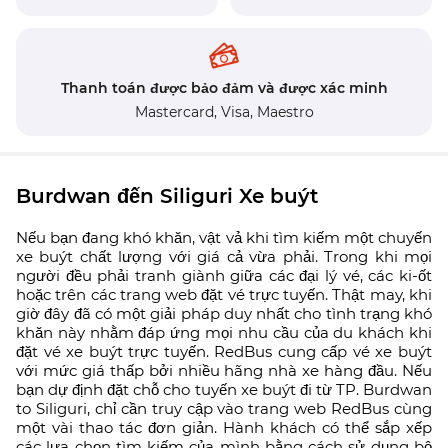
Thanh toán được bảo đảm và được xác minh
Mastercard,
Visa,
Maestro
Burdwan đến Siliguri Xe buýt
Nếu bạn đang khó khăn, vật vả khi tìm kiếm một chuyến
xe buýt chất lượng với giá cả vừa phải. Trong khi mọi
người đều phải tranh giành giữa các đại lý vé, các ki-ốt
hoặc trên các trang web đặt vé trực tuyến. Thật may, khi
giờ đây đã có một giải pháp duy nhất cho tình trạng khó
khăn này nhằm đáp ứng mọi nhu cầu của du khách khi
đặt vé xe buýt trực tuyến. RedBus cung cấp vé xe buýt
với mức giá thấp bởi nhiều hãng nhà xe hàng đầu. Nếu
bạn dự định đặt chỗ cho tuyến xe buýt đi từ TP. Burdwan
to Siliguri, chỉ cần truy cập vào trang web RedBus cùng
một vài thao tác đơn giản. Hành khách có thể sắp xếp
các lựa chọn tìm kiếm của mình bằng cách sử dụng bộ