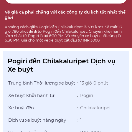
Vé giá cả phải chăng với các công ty du lịch tốt nhất thế
giới
Khoảng cách giữa Pogiri đến Chilakaluripet là 589 kms. Sẽ mất 13
giờ 780 phút để đi từ Pogiri đến Chilakaluripet. Chuyến khởi hành
sớm nhất từ Pogiri là tại 6:30 PM. Và chuyến xe buýt cuối cùng là
6:30 PM. Giá cho một vé xe buýt bắt đầu từ INR 3000.
Pogiri đến Chilakaluripet Dịch vụ
Xe buýt
Trung bình Thời lượng xe buýt
13 giờ 0 phút
:
Xe buýt khởi hành từ
Pogiri
:
Xe buýt đến
Chilakaluripet
:
Dịch vụ xe buýt hàng ngày
1
: