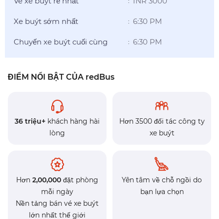
Vé xe buýt rẻ nhất
INR 3000
:
Xe buýt sớm nhất
6:30 PM
:
Chuyến xe buýt cuối cùng
6:30 PM
:
ĐIỂM NỔI BẬT CỦA redBus
36 triệu+
khách hàng hài
Hơn 3500 đối tác công ty
lòng
xe buýt
Hơn
2,00,000
đặt phòng
Yên tâm về chỗ ngồi do
mỗi ngày
bạn lựa chọn
Nền tảng bán vé xe buýt
lớn nhất thế giới