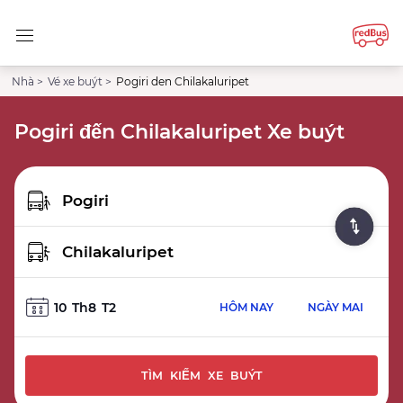
Nhà >
Vé xe buýt >
Pogiri den Chilakaluripet
Pogiri đến Chilakaluripet Xe buýt
10
Th8
T2
HÔM NAY
NGÀY MAI
TÌM KIẾM XE BUÝT