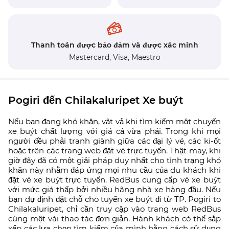
Thanh toán được bảo đảm và được xác minh
Mastercard,
Visa,
Maestro
Pogiri đến Chilakaluripet Xe buýt
Nếu bạn đang khó khăn, vật vả khi tìm kiếm một chuyến
xe buýt chất lượng với giá cả vừa phải. Trong khi mọi
người đều phải tranh giành giữa các đại lý vé, các ki-ốt
hoặc trên các trang web đặt vé trực tuyến. Thật may, khi
giờ đây đã có một giải pháp duy nhất cho tình trạng khó
khăn này nhằm đáp ứng mọi nhu cầu của du khách khi
đặt vé xe buýt trực tuyến. RedBus cung cấp vé xe buýt
với mức giá thấp bởi nhiều hãng nhà xe hàng đầu. Nếu
bạn dự định đặt chỗ cho tuyến xe buýt đi từ TP. Pogiri to
Chilakaluripet, chỉ cần truy cập vào trang web RedBus
cùng một vài thao tác đơn giản. Hành khách có thể sắp
xếp các lựa chọn tìm kiếm của mình bằng cách sử dụng