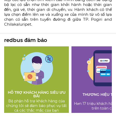
bộ lọc có sẵn như thời gian khởi hành hoặc thời gian
đến, giá vé, thời gian di chuyển, v.v. Hành khách có thể
lựa chọn điểm lên xe và xuống xe của mình từ vô số lựa
chọn có sẵn trên tuyến đường đi giữa TP. Pogiri and
Chilakaluripet.
redbus đảm bảo
HỖ TRỢ KHÁCH HÀNG SIÊU ƯU
THƯƠNG HIỆU TI
ĐÃI
Bộ phận hỗ trợ khách hàng của
Hơn 17 triệu khách hàn
chúng tôi sẽ đảm bảo phục vụ tất
trên toàn cầu
cả các thắc mắc của bạn